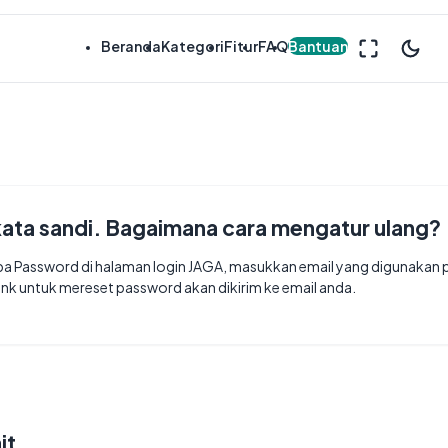
Beranda
Kategori
Fitur
FAQ
Bantuan
kata sandi. Bagaimana cara mengatur ulang?
pa Password di halaman login JAGA, masukkan email yang digunakan
ink untuk mereset password akan dikirim ke email anda.
it