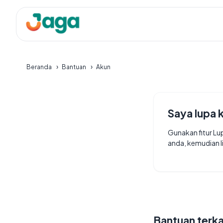
Beranda
Bantuan
Akun
Saya lupa 
Gunakan fitur Lu
anda, kemudian l
Bantuan terka